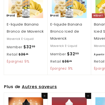
t
l
i
ÉPUISÉ
ÉPUISÉ
RÉDUIT
e
E-liquide Banana
E-liquide Banana
Banan
r
Bronco de Maverick
Bronco Iced de
Iced 
Maverick
Maver
Maverick E-Liquid
P
$
Maverick E-Liquid
Maveric
$32
Member
99
r
P
$
$32
P
Member
99
Retail
3
$
$36
25
À partir
i
r
3
r
P
Retail
3
Retai
$
Épargnez 9%
$36
25
2
x
6
i
3
i
r
Épargnez 9%
Éparg
2
.
.
r
x
6
x
i
.
9
2
.
é
r
r
x
9
Plus de
Autres saveurs
5
9
2
d
é
é
r
5
9
u
d
g
é
Ajouter au panier
Ajouter au panier
i
u
u
g