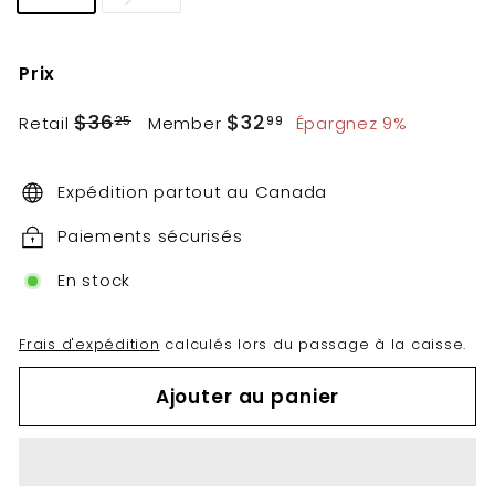
Prix
Prix
Prix
$36.25
$32.99
$36
$32
Retail
Member
Épargnez 9%
25
99
régulier
réduit
Expédition partout au Canada
Paiements sécurisés
En stock
Frais d'expédition
calculés lors du passage à la caisse.
Ajouter au panier