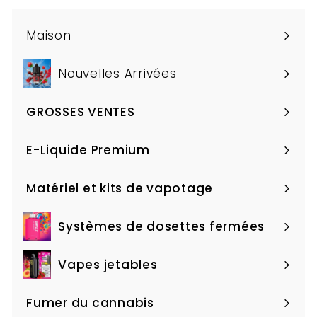
Maison
Nouvelles Arrivées
GROSSES VENTES
Ouvrir
le
E-Liquide Premium
Ouvrir
menu
le
Matériel et kits de vapotage
Ouvrir
menu
le
Systèmes de dosettes fermées
Ouvrir
menu
le
Vapes jetables
Ouvrir
menu
le
Fumer du cannabis
Ouvrir