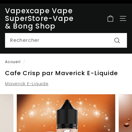
Passer
Vapexcape Vape
au
Diaporama
SuperStore-Vape
contenu
NAV
Pause
& Bong Shop
Search
Reche
Accueil
/
Cafe Crisp par Maverick E-Liquide
Maverick E-Liquide