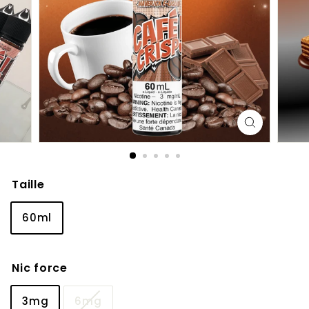
Taille
60ml
Nic force
3mg
6mg