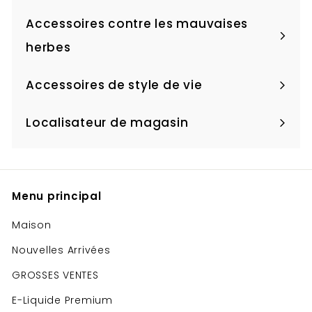
menu
le
Accessoires contre les mauvaises
menu
Ouvrir
herbes
le
Accessoires de style de vie
menu
Ouvrir
le
Localisateur de magasin
Ouvrir
menu
le
menu
Menu principal
Maison
Nouvelles Arrivées
GROSSES VENTES
E-Liquide Premium