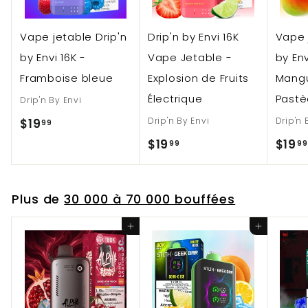
e
Vape jetable Drip'n
Drip'n by Envi 16K
Vape 
r
by Envi 16K -
Vape Jetable -
by Env
Framboise bleue
Explosion de Fruits
Mang
Électrique
Past
Drip'n By Envi
$
Drip'n By Envi
Drip'n 
$19
99
$
$19
$19
99
99
1
1
9
9
.
Plus de
30 000 à 70 000 bouffées
.
9
Ajouter au panier
Ajouter au panier
9
9
9