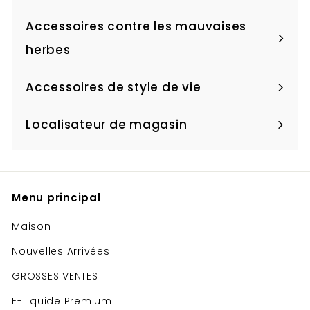
menu
le
Accessoires contre les mauvaises
menu
Ouvrir
herbes
le
Accessoires de style de vie
menu
Ouvrir
le
Localisateur de magasin
Ouvrir
menu
le
menu
Menu principal
Maison
Nouvelles Arrivées
GROSSES VENTES
E-Liquide Premium