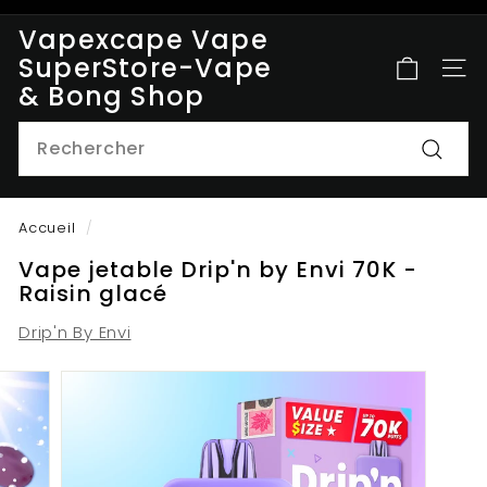
Passer
Vapexcape Vape
au
Diaporama
SuperStore-Vape
contenu
NAV
Pause
& Bong Shop
Search
Reche
Accueil
/
Vape jetable Drip'n by Envi 70K -
Raisin glacé
Drip'n By Envi