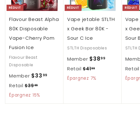
RÉDUIT
RÉDUIT
RÉDUIT
Flavour Beast Alpha
Vape jetable STLTH
Vape 
80K Disposable
x Geek Bar 80K -
x Gee
Vape-Cherry Pom
Sour C Ice
Sour 
Fusion Ice
STLTH Disposables
STLTH 
P
Flavour Beast
$
$38
Member
Mem
99
Disposable
r
P
Retail
3
Retai
$
$41
99
P
$
$33
Member
99
i
4
r
Épargnez 7%
Éparg
8
r
P
Retail
3
$
x
1
$39
99
i
.
i
3
.
r
r
Épargnez 15%
3
x
9
x
9
9
i
é
r
.
.
9
9
r
x
d
é
9
9
é
r
u
g
9
9
d
é
i
u