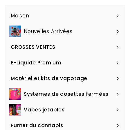
Maison
Nouvelles Arrivées
GROSSES VENTES
Ouvrir
le
E-Liquide Premium
Ouvrir
menu
le
Matériel et kits de vapotage
Ouvrir
menu
le
Systèmes de dosettes fermées
Ouvrir
menu
le
Vapes jetables
Ouvrir
menu
le
Fumer du cannabis
Ouvrir