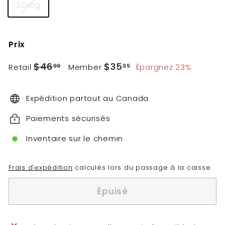
20mg
Prix
Prix
Prix
$46.99
$35.99
$46
$35
Retail
Member
Épargnez 23%
99
99
régulier
réduit
Expédition partout au Canada
Paiements sécurisés
Inventaire sur le chemin
Frais d'expédition
calculés lors du passage à la caisse.
Épuisé